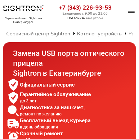
+7 (343) 226-93-53
Ежедневно с 9:00 до 21:00
Позвонить
мне утром
Сервисный центр Sightron
в
Екатеринбурге
Сервисный центр Sightron
Каталог устройств
Рем
Замена USB порта оптического
прицела
Sightron в Екатеринбурге
Официальный сервис
Гарантийное обслуживание
до 3 лет
Диагностика за наш счет,
ремонт по желанию
Бесплатный выезд курьера
в день обращения
Срочный ремонт