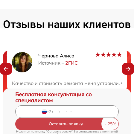
Отзывы наших клиентов
Чернова Алиса
Нужна консультация?
Источник –
2ГИС
Закажите бесплатную консультацию
Качество и стоимость ремонта меня устроили. Сер
Бесплатная консультация со
специалистом
Оставить заявку
Нажимая на кнопку "Оставить заявку" Вы соглашаетесь c
политикой