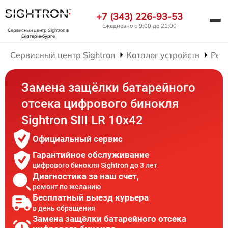
+7 (343) 226-93-53
Ежедневно с 9:00 до 21:00
Сервисный центр Sightron
в
Екатеринбурге
Сервисный центр Sightron
Каталог устройств
Рем
Замена защёлки батарейного
отсека цифрового бинокля
Sightron SIII LR 10x42
Официальный сервис
Гарантийное обслуживание
цифрового бинокля Sightron до 3 лет
Диагностика за наш счет,
ремонт по желанию
Бесплатный выезд курьера
в день обращения
Замена защёлки батарейного отсека