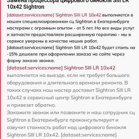
Замена процессора цифрового бинокля SIII LR
10x42 Sightron
[dataset:services:name] Sightron SIII LR 10x42
выполняется в
нашем специализированном сц Sightron в Екатеринбурге
мастерами с огромным опытом - от 5 лет. На все виды услуг
и запчасти предоставляем расширенную гарантию - мы в
сервисе уверены в качестве наших работ.
[dataset:services:name] Sightron SIII LR 10x42 будет стоить на
-15% дешевле при оформлении заказа на сайте через
форму заказа звонка.
[dataset:services:name] Sightron SIII LR 10x42
выполняется на выезде, если не требует большого
оборудования и длительного времени ремонта. В
таких случаях наш мастер доставит Sightron SIII LR
10x42 в сервисный центр Sightron в Екатеринбурге
и привезет обратно.
Закажите звонок или позвоните и наш сотрудник сц
Sightron в Екатеринбурге проконсультирует и
озвучит стоимость работ над цифрового бинокля
Sightron SIII LR 10x42. [dataset:services:name]