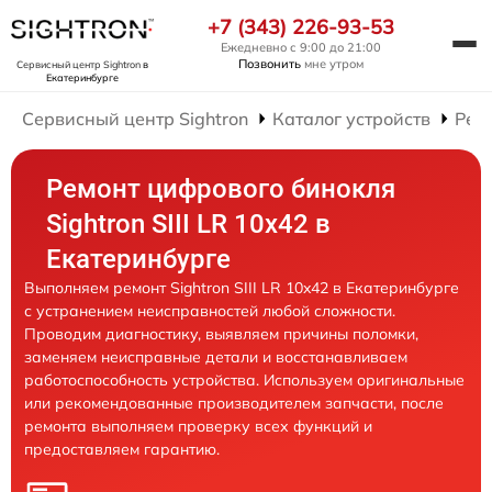
+7 (343) 226-93-53
Ежедневно с 9:00 до 21:00
Позвонить
мне утром
Сервисный центр Sightron
в
Екатеринбурге
Сервисный центр Sightron
Каталог устройств
Рем
Ремонт цифрового бинокля
Sightron SIII LR 10x42 в
Екатеринбурге
Выполняем ремонт Sightron SIII LR 10x42 в Екатеринбурге
с устранением неисправностей любой сложности.
Проводим диагностику, выявляем причины поломки,
заменяем неисправные детали и восстанавливаем
работоспособность устройства. Используем оригинальные
или рекомендованные производителем запчасти, после
ремонта выполняем проверку всех функций и
предоставляем гарантию.