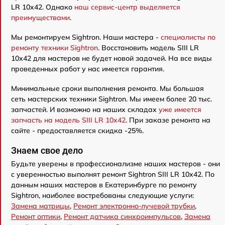
LR 10x42. Однако
наш сервис-центр выделяется
преимуществами
.
Мы ремонтируем Sightron. Наши мастера -
специалисты по
ремонту техники Sightron
. Восстановить модель SIII LR
10x42 для мастеров не будет новой задачей. На все виды
проведенных работ у нас имеется гарантия.
Минимальные сроки выполнения ремонта. Мы большая
сеть мастерских техники Sightron. Мы имеем более 20 тыс.
запчастей. И возможно на наших складах
уже имеется
запчасть на модель SIII LR 10x42
. При заказе ремонта на
сайте - предоставляется скидка -25%.
Знаем свое дело
Будьте уверены в профессионализме наших мастеров - они
с уверенностью выполнят ремонт Sightron SIII LR 10x42. По
данным наших мастеров в Екатеринбурге по ремонту
Sightron, наиболее востребованы следующие услуги:
Замена матрицы
,
Ремонт электронно-лучевой трубки
,
Ремонт оптики
,
Ремонт датчика синхроимпульсов
,
Замена