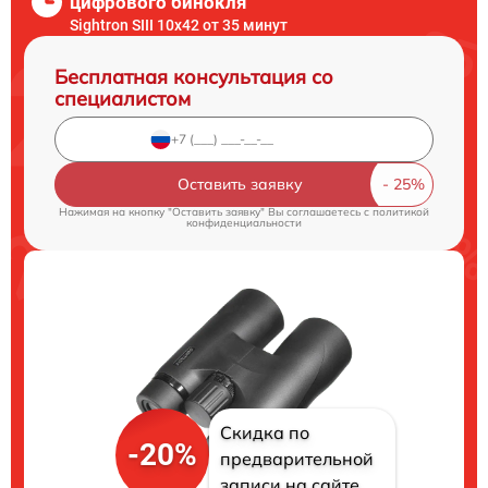
цифрового бинокля
Sightron SIII 10x42 от 35 минут
Бесплатная консультация со
специалистом
Оставить заявку
Нажимая на кнопку "Оставить заявку" Вы соглашаетесь c
политикой
конфиденциальности
Скидка по
-20%
предварительной
записи на сайте