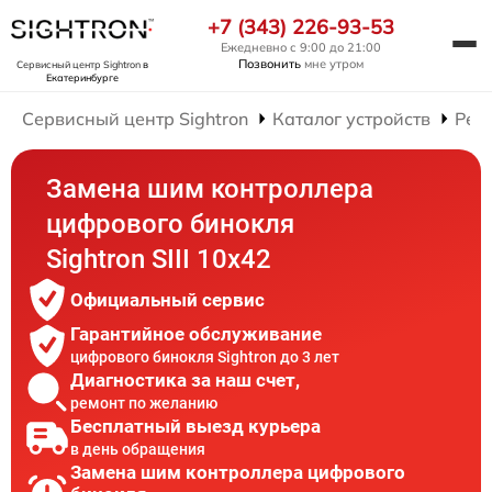
+7 (343) 226-93-53
Ежедневно с 9:00 до 21:00
Позвонить
мне утром
Сервисный центр Sightron
в
Екатеринбурге
Сервисный центр Sightron
Каталог устройств
Рем
Замена шим контроллера
цифрового бинокля
Sightron SIII 10x42
Официальный сервис
Гарантийное обслуживание
цифрового бинокля Sightron до 3 лет
Диагностика за наш счет,
ремонт по желанию
Бесплатный выезд курьера
в день обращения
Замена шим контроллера цифрового