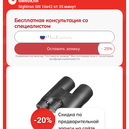
бинокля
Sightron SIII 10x42 от 35 минут
Бесплатная консультация со
специалистом
Оставить заявку
Нажимая на кнопку "Оставить заявку" Вы соглашаетесь c
политикой
конфиденциальности
Скидка по
-20%
предварительной
записи на сайте