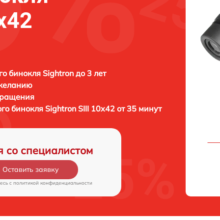
0x42
о бинокля Sightron до 3 лет
 желанию
бращения
ого бинокля
Sightron SIII 10x42 от 35 минут
я со специалистом
Оставить заявку
есь c
политикой конфиденциальности