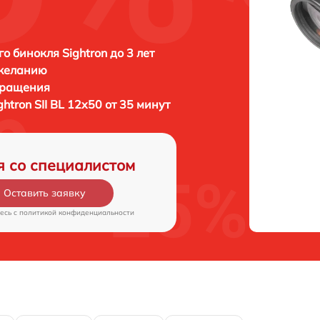
о бинокля Sightron до 3 лет
 желанию
бращения
ghtron SII BL 12x50 от 35 минут
я со специалистом
Оставить заявку
есь c
политикой конфиденциальности