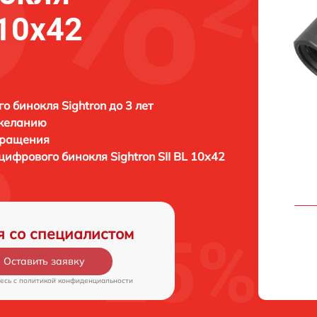
 10x42
о бинокля Sightron до 3 лет
 желанию
бращения
 цифрового бинокля
Sightron SII BL 10x42
я со специалистом
Оставить заявку
есь c
политикой конфиденциальности