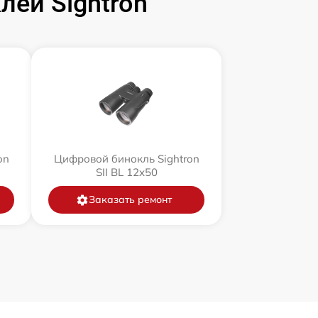
ей Sightron
on
Цифровой бинокль Sightron
SII BL 12x50
Заказать ремонт