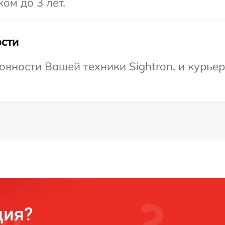
ом до 3 лет.
сти
вности Вашей техники Sightron, и курьер
ция?