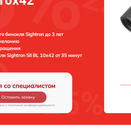
 10x42
о бинокля Sightron до 3 лет
 желанию
бращения
кля
Sightron SII BL 10x42 от 35 минут
я со специалистом
Оставить заявку
есь c
политикой конфиденциальности