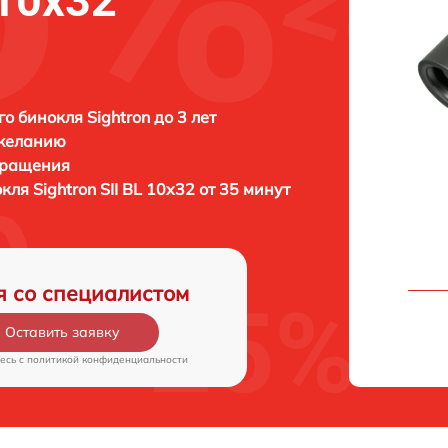
 10x32
о бинокля Sightron до 3 лет
 желанию
бращения
окля
Sightron SII BL 10x32 от 35 минут
я со специалистом
Оставить заявку
есь c
политикой конфиденциальности