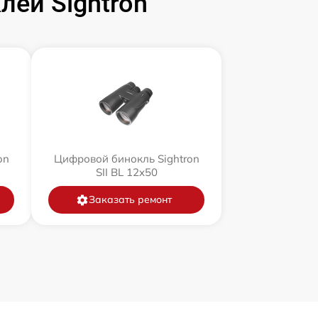
ей Sightron
on
Цифровой бинокль Sightron
SII BL 12x50
Заказать ремонт