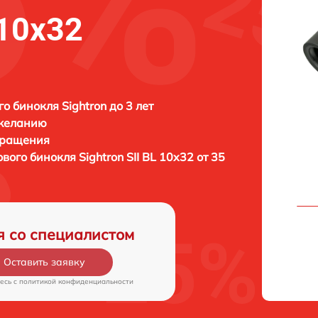
 10x32
о бинокля Sightron до 3 лет
 желанию
бращения
ового бинокля
Sightron SII BL 10x32 от 35
я со специалистом
Оставить заявку
есь c
политикой конфиденциальности