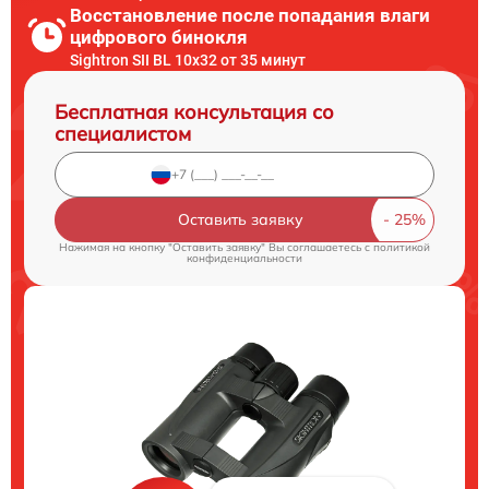
Восстановление после попадания влаги
цифрового бинокля
Sightron SII BL 10x32 от 35 минут
Бесплатная консультация со
специалистом
Оставить заявку
Нажимая на кнопку "Оставить заявку" Вы соглашаетесь c
политикой
конфиденциальности